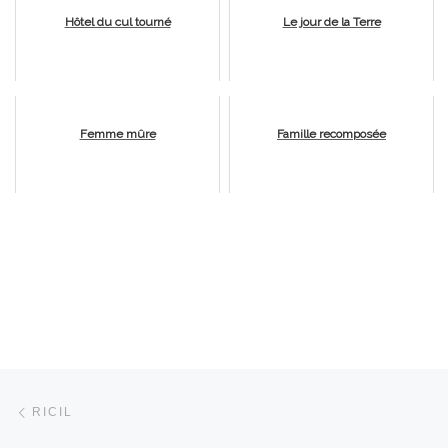
Hôtel du cul tourné
Le jour de la Terre
Femme mûre
Famille recomposée
Parcourir les articles
Article précédent
RICIL