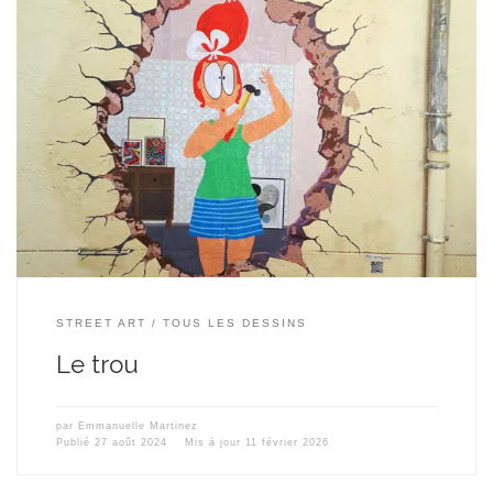
Mon dernier collage réalisé rue de la Fontaine à Montpellier ! En
ce mardi ensoleillé, caressé par la fin aout, j’ai collé un grand
dessin de 2 mètres sur 2 mètres 34 – soyons précis(e)s – au début
de la rue de la Fontaine quand on vient de la rue […]
STREET ART
TOUS LES DESSINS
Le trou
par
Emmanuelle Martinez
Publié
27 août 2024
Mis à jour
11 février 2026