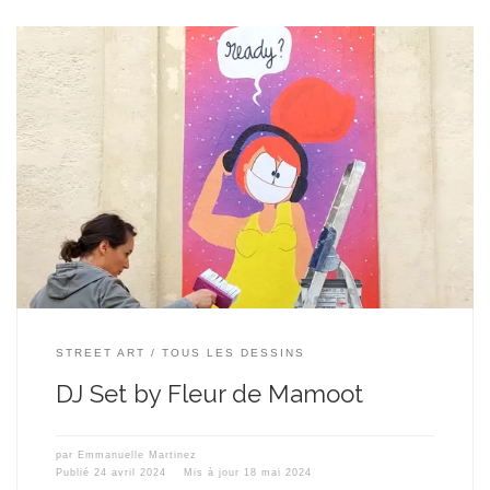
Collage en réalité augmentée, le retour ! L’hôtel du Palais m’a fait
l’honneur de me réserver un emplacement sur un de leurs murs
pour que je puisse réaliser un collage en réalité augmentée…et
cette fois-ci, en 3D s’il vous plait !
​ Pas peu fière je suis
donc, d’avoir relevé […]
STREET ART
TOUS LES DESSINS
DJ Set by Fleur de Mamoot
par
Emmanuelle Martinez
Publié
24 avril 2024
Mis à jour
18 mai 2024