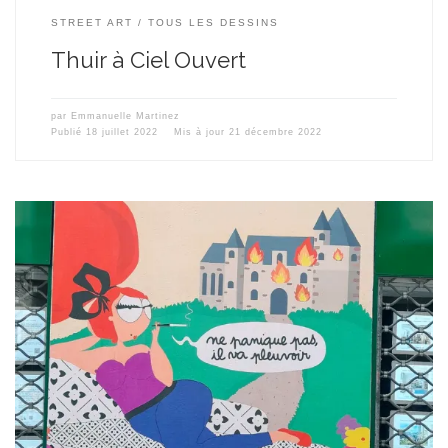
STREET ART
TOUS LES DESSINS
Thuir à Ciel Ouvert
par
Emmanuelle Martinez
Publié
18 juillet 2022
Mis à jour
21 décembre 2022
Pour le Clap’Arts Festival qui s’est déroulé le dimanche 19 juin
2022 place de la Canourgue à Montpellier, j’ai eu le plaisir de
coller un énooorme dessin pour La Maison Immobilière, agence
immobilière située au 10 Rue du Palais des Guilhem à
Montpellier. Ils souhaitaient un dessin autour de l’immobilier […]