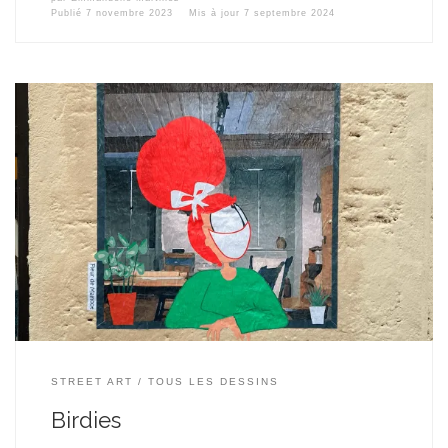
Publié
7 novembre 2023
Mis à jour
7 septembre 2024
Pour mon premier collage de 2023, il me semble que je monte
d’un cran : désormais mes collages sont en Réalité Augmentée !
Tout d’abord, qu’est-ce que la Réalité Augmentée ? La réalité
augmentée (ou RA) est une technologie qui permet d’intégrer des
éléments virtuels en 2D ou 3D (en temps réel) […]
STREET ART
TOUS LES DESSINS
Birdies