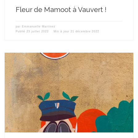
Fleur de Mamoot à Vauvert !
par
Emmanuelle Martinez
Publié
23 juillet 2022
Mis à jour
21 décembre 2022
J’ai eu le plaisir – ce dernier vendredi 15 juillet 2022 – de coller 5
de mes dessins créées pour l’occasion, dans la ville de Thuir,
nichée dans les Pyrénées Orientales, pour l’évènement « Thuir à
Ciel Ouvert ». 17 artistes ont été sélectionné(e)s en ce début
d’année pour offrir aux visiteurs, […]