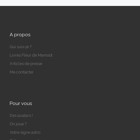
A propos
Qui suis-je ?
Livres Fleur de Mamoot
Articles de presse
Me contacter
Pour vous
Des avatars !
On joue ?
Votre signe astro