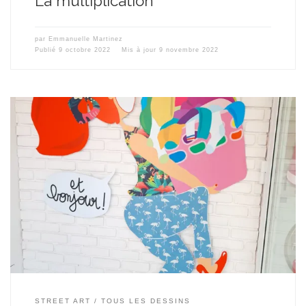
La multiplication
par
Emmanuelle Martinez
Publié
9 octobre 2022
Mis à jour
9 novembre 2022
Le pressing Le Flamand Rose m’a contactée pour décorer son sas
d’entrée. J’ai donc dessiné une Fleur de Mamoot chargée de son
linge et habillée de plein de flamands. Le dessin est imprimé sur
du PVC découpé à la forme puis simplement accroché au mur de
briques. Le résultat est […]
STREET ART
TOUS LES DESSINS