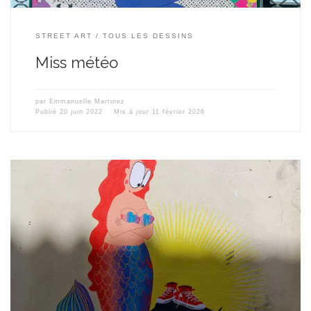
STREET ART
TOUS LES DESSINS
Miss météo
par
Emmanuelle Martinez
Publié
20 juin 2022
Mis à jour
11 février 2026
La sirène d’avril – dessin réalisé pour le 1er avril et son poisson –
est désormais bien installée au 35 rue Lazare Carnot à Sète le
temps qu’elle voudra…ou pourra ! Pour l’Escale à Sète qui a eu
lieu du 12 au 18 avril dernier, ayant organisé un marché de […]