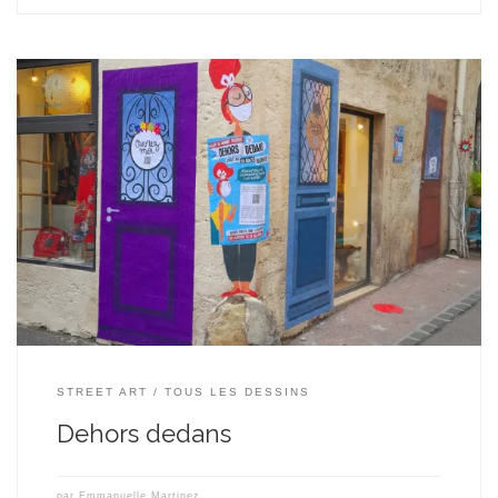
J’ai collé 5 portes en réalité augmentée dans les rues de
Montpellier. Exposition nommée « Dehors Dedans » réalisée
grâce au soutien du Centre national du Cinéma et de l’image
animée (CNC). L’idée globale de cette exposition est de vous
placer dehors ou dans une maison, vous, en place dans la rue […]
STREET ART
TOUS LES DESSINS
Dehors dedans
par
Emmanuelle Martinez