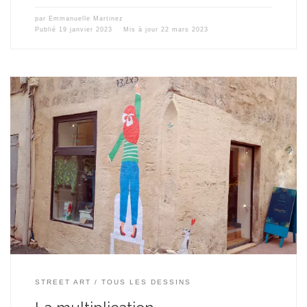
par
Emmanuelle Martinez
Publié
19 janvier 2023
Mis à jour
22 mars 2023
Vendredi 7 octobre 2022, à l’angle de la rue des Multipliants et de
la rue du Puits du temple à Montpellier, sur les murs de la
boutique « Merveilles » j’ai collé un dessin à l’esprit matheux pour
faire un clin d’œil aux « multipliants »… Avec la complicité de
Sylvie, tenancière de la […]
STREET ART
TOUS LES DESSINS