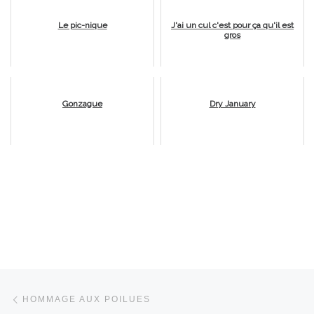
Le pic-nique
J'ai un cul c'est pour ça qu'il est
gros
Gonzague
Dry January
Parcourir les articles
Article précédent
HOMMAGE AUX POILUES