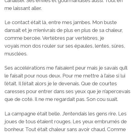
canaliser. Ses envies et gourmandises aussi. Tout en
me laissant aller.
Le contact était là, entre mes jambes. Mon buste
dansait et je m’enivrais de plus en plus de sa chaleur,
comme bercée. Vertèbres par vertèbres, je
voyais mon dos rouler sur ses épaules, lentes, sûres,
musclées.
Ses accélérations me faisaient peur mais je savais qu’il
le faisait pour nous deux. Pour me mettre à l’aise si lui
l’était. Il l’était alors je le devenais. Que de courtes
caresses pour entrer dans ses yeux que je n’apercevais
que de coté. Il ne me regardait pas. Son cou suait.
La campagne était belle. J’entendais les gens rire. Les
joues de tous étaient rouges. Les yeux embrumés de
bonheur. Tout était chaleur sans avoir chaud. Comme