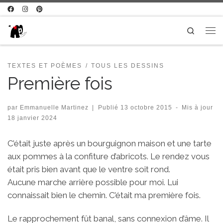
Passer au contenu
Search
Me
TEXTES ET POÈMES
TOUS LES DESSINS
Première fois
par
Emmanuelle Martinez
|
Publié
13 octobre 2015
-
Mis à jour
18 janvier 2024
C’était juste après un bourguignon maison et une tarte
aux pommes à la confiture d’abricots. Le rendez vous
était pris bien avant que le ventre soit rond.
Aucune marche arrière possible pour moi. Lui
connaissait bien le chemin. C’était ma première fois.
Le rapprochement fût banal, sans connexion d’âme. Il