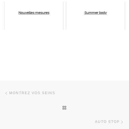
Nouvelles mesures
Summer body
Parcourir les articles
Article précédent
MONTREZ VOS SEINS
RETOUR À LA LISTE DES 
Ar
AUTO STOP