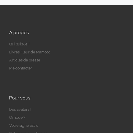
A propos
Qui suis-je ?
Livres Fleur de Mamoot
Articles de presse
Me contacter
Pour vous
Des avatars !
On joue ?
Votre signe astro