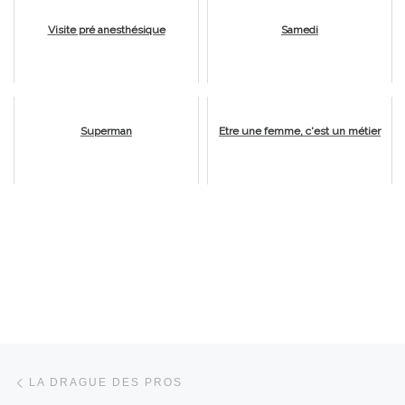
Visite pré anesthésique
Samedi
Superman
Etre une femme, c'est un métier
Parcourir les articles
Article précédent
LA DRAGUE DES PROS