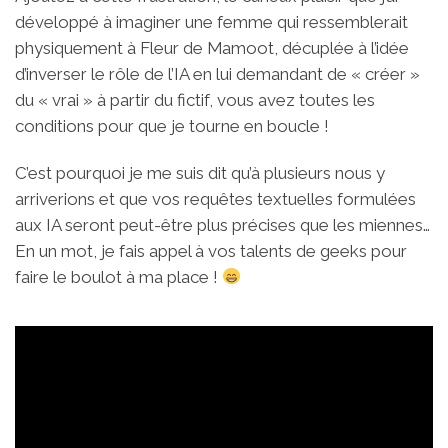
développé à imaginer une femme qui ressemblerait
physiquement à Fleur de Mamoot, décuplée à l’idée
d’inverser le rôle de l’IA en lui demandant de « créer »
du « vrai » à partir du fictif, vous avez toutes les
conditions pour que je tourne en boucle !
C’est pourquoi je me suis dit qu’à plusieurs nous y
arriverions et que vos requêtes textuelles formulées
aux IA seront peut-être plus précises que les miennes…
En un mot, je fais appel à vos talents de geeks pour
faire le boulot à ma place !