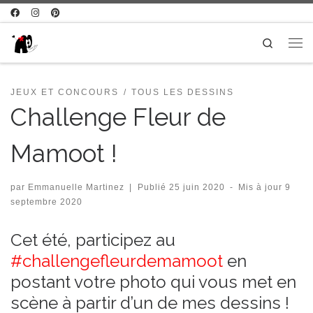
Passer au contenu
Search
Me
JEUX ET CONCOURS
TOUS LES DESSINS
Challenge Fleur de
Mamoot !
par
Emmanuelle Martinez
|
Publié
25 juin 2020
-
Mis à jour
9
septembre 2020
Cet été, participez au
#challengefleurdemamoot
en
postant votre photo qui vous met en
scène à partir d’un de mes dessins !