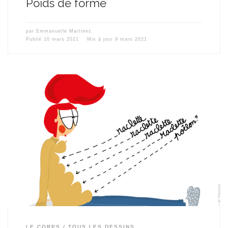
Poids de forme
par
Emmanuelle Martinez
Publié
10 mars 2021
Mis à jour
9 mars 2021
LE CORPS
TOUS LES DESSINS