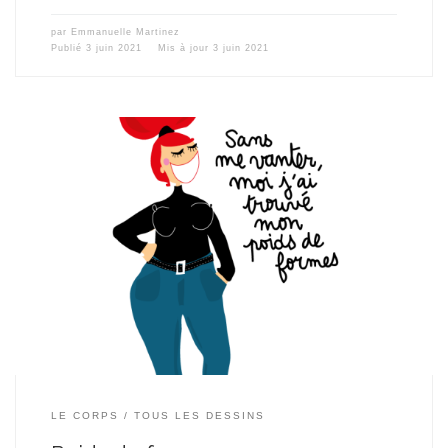
par
Emmanuelle Martinez
Publié
3 juin 2021
Mis à jour
3 juin 2021
Dessin réalisé pour le magazine Ca M’intéresse Santé & Bien-être
de mars 2021.
LE CORPS
TOUS LES DESSINS