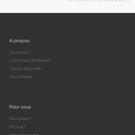
ARTICLES PLUS ANCIENS
A propos
Qui suis-je ?
Livres Fleur de Mamoot
Articles de presse
Me contacter
Pour vous
Des avatars !
On joue ?
Votre signe astro