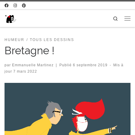
Passer au contenu
Search
Me
HUMEUR
TOUS LES DESSINS
Bretagne !
par
Emmanuelle Martinez
|
Publié
6 septembre 2019
-
Mis à
jour
7 mars 2022