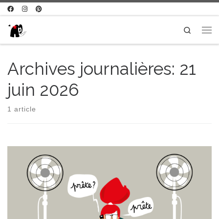
Passer au contenu
Search
Me
Archives journalières:
21
juin 2026
1 article