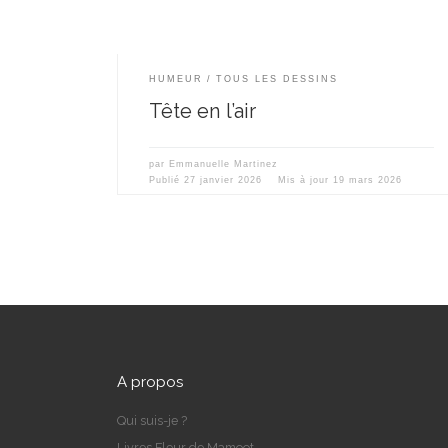
HUMEUR
TOUS LES DESSINS
Tête en l’air
par
Emmanuelle Martinez
Publié
27 janvier 2026
Mis à jour
19 mars 2026
A propos
Qui suis-je ?
Livres Fleur de Mamoot