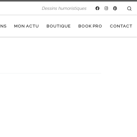
Se
Dessins humoristiques
INS
MON ACTU
BOUTIQUE
BOOK PRO
CONTACT