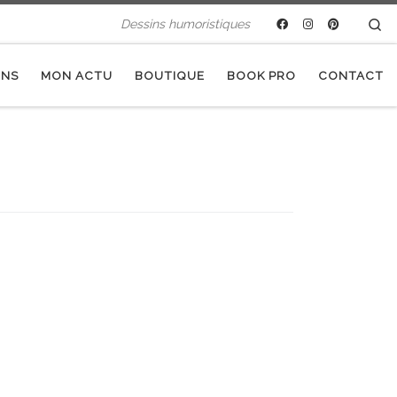
Se
Dessins humoristiques
INS
MON ACTU
BOUTIQUE
BOOK PRO
CONTACT