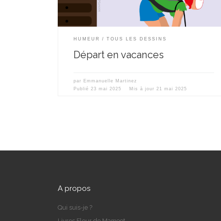
HUMEUR
TOUS LES DESSINS
Départ en vacances
par
Emmanuelle Martinez
Publié
23 mai 2025
Mis à jour
21 mai 2025
A propos
Qui suis-je ?
Livres Fleur de Mamoot