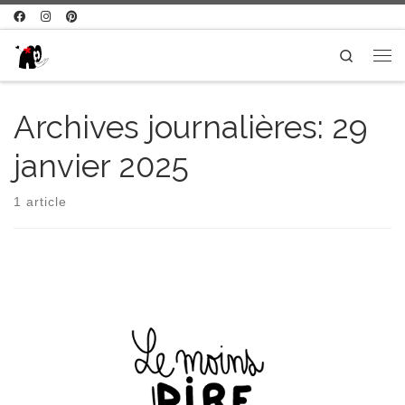
Passer au contenu
Search
Me
Archives journalières:
29
janvier 2025
1 article