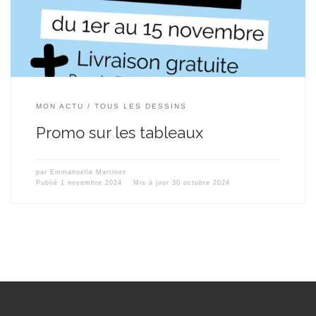
cette offre tombe à pic pour une livraison garantie avant les fêtes.
[…]
MON ACTU
TOUS LES DESSINS
Promo sur les tableaux
par
Emmanuelle Martinez
Publié
1 novembre 2024
Mis à jour
30 octobre 2024