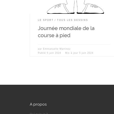
LE SPORT
TOUS LES DESSINS
Journée mondiale de la
course à pied
par
Emmanuelle Martinez
Publié
5 juin 2024
Mis à jour
5 juin 2024
A propos