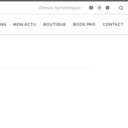
Se
Dessins humoristiques
INS
MON ACTU
BOUTIQUE
BOOK PRO
CONTACT