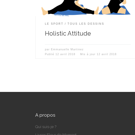
LE SPORT
TOUS LES DESSINS
Holistic Attitude
par
Emmanuelle Martinez
Publié
12 avril 2018
Mis à jour
12 avril 2018
A propos
Qui suis-je ?
Livres Fleur de Mamoot