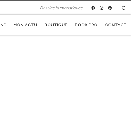
Se
Dessins humoristiques
INS
MON ACTU
BOUTIQUE
BOOK PRO
CONTACT