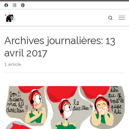
Passer au contenu
Search
Me
Archives journalières:
13
avril 2017
1 article