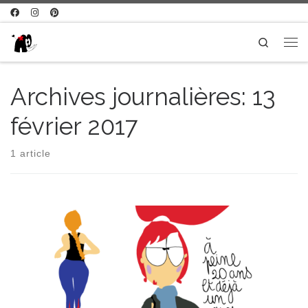
Passer au contenu
Search
Me
Archives journalières:
13
février 2017
1 article