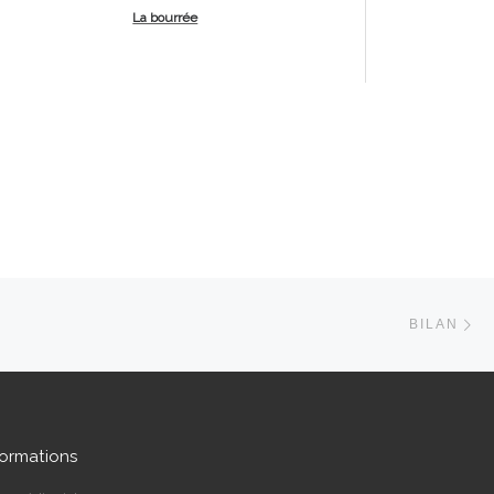
La bourrée
Ar
ARTICLES
BILAN
formations