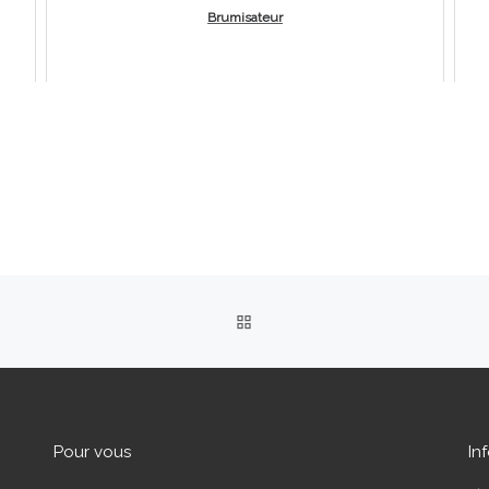
Brumisateur
RETOUR À LA LISTE DES 
Pour vous
In