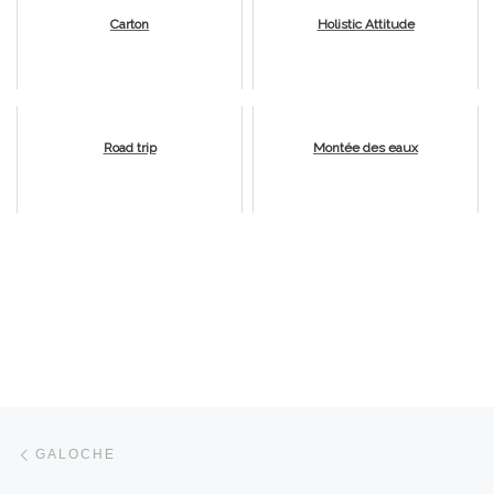
Carton
Holistic Attitude
Road trip
Montée des eaux
Parcourir les articles
Article précédent
GALOCHE