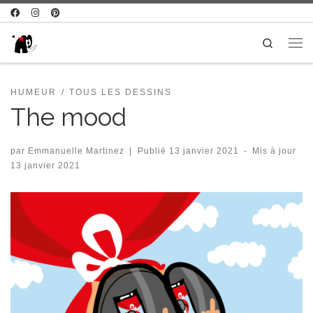
Passer au contenu
Search
Me
HUMEUR
TOUS LES DESSINS
The mood
par
Emmanuelle Martinez
|
Publié
13 janvier 2021
-
Mis à jour
13 janvier 2021