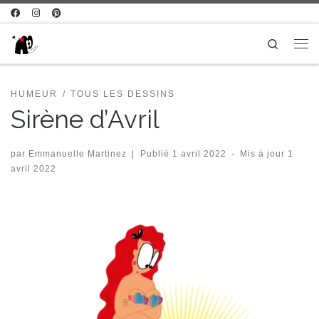
Passer au contenu
Search
Me
HUMEUR
TOUS LES DESSINS
Sirène d’Avril
par
Emmanuelle Martinez
|
Publié
1 avril 2022
-
Mis à jour
1
avril 2022