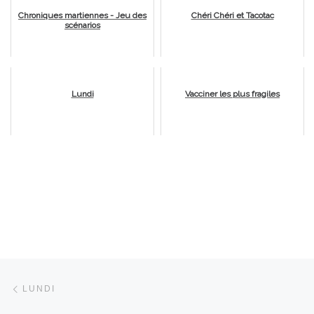
Chroniques martiennes - Jeu des
Chéri Chéri et Tacotac
scénarios
Lundi
Vacciner les plus fragiles
Parcourir les articles
Article précédent
LUNDI