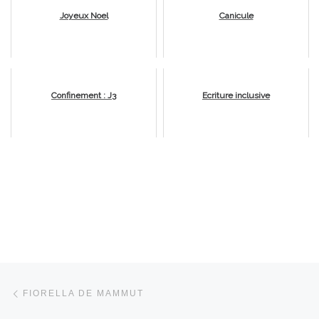
Joyeux Noel
Canicule
Confinement : J3
Ecriture inclusive
Parcourir les articles
Article précédent
FIORELLA DE MAMMUT