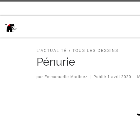
Passer au contenu
L'ACTUALITÉ
TOUS LES DESSINS
Pénurie
par
Emmanuelle Martinez
|
Publié
1 avril 2020
-
M