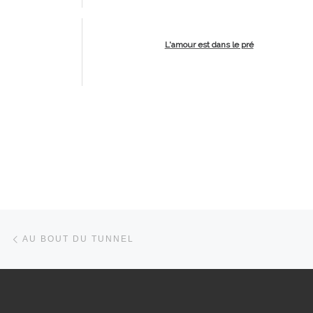
L'amour est dans le pré
Parcourir les articles
Article précédent
AU BOUT DU TUNNEL