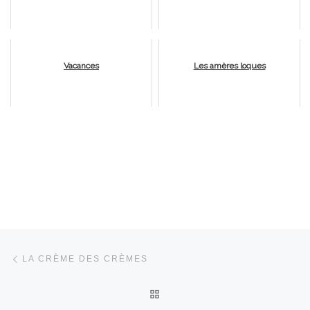
Vacances
Les amères loques
Parcourir les articles
Article précédent
LA CRÈME DES CRÈMES
RETOUR À LA LISTE DES 