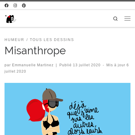
Passer au contenu
Search
Me
HUMEUR
TOUS LES DESSINS
Misanthrope
par
Emmanuelle Martinez
|
Publié
13 juillet 2020
-
Mis à jour
6
juillet 2020