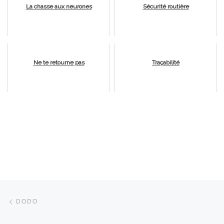
La chasse aux neurones
Sécurité routière
Ne te retourne pas
Traçabilité
Parcourir les articles
Article précédent
DODO