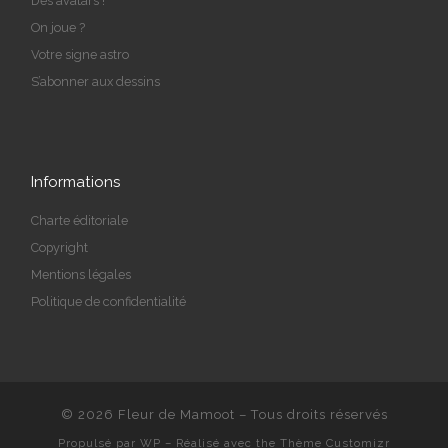
Des avatars !
On joue ?
Votre signe astro
S’abonner aux dessins
Informations
Charte éditoriale
Copyright
Mentions légales
Politique de confidentialité
© 2026
Fleur de Mamoot
– Tous droits réservés
Propulsé par
WP
– Réalisé avec the
Thème Customizr