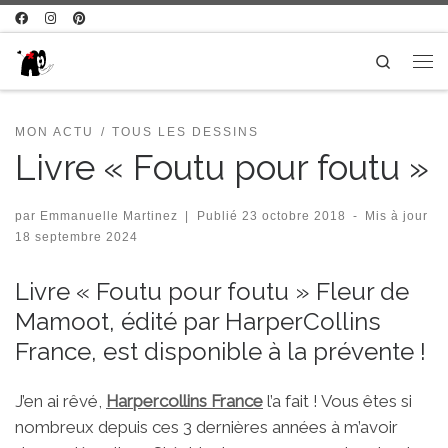
Passer au contenu
Search
Me
MON ACTU
TOUS LES DESSINS
Livre « Foutu pour foutu »
par
Emmanuelle Martinez
|
Publié
23 octobre 2018
-
Mis à jour
18 septembre 2024
Livre « Foutu pour foutu » Fleur de
Mamoot, édité par HarperCollins
France, est disponible à la prévente !
J’en ai rêvé,
Harpercollins France
l’a fait ! Vous êtes si
nombreux depuis ces 3 dernières années à m’avoir