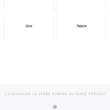
Glue
Platane
Parcourir les articles
Article précédent
CONJUGUER LE VERBE ROMPRE AU PASSÉ PRÉSENT
RETOUR À LA LISTE DES 