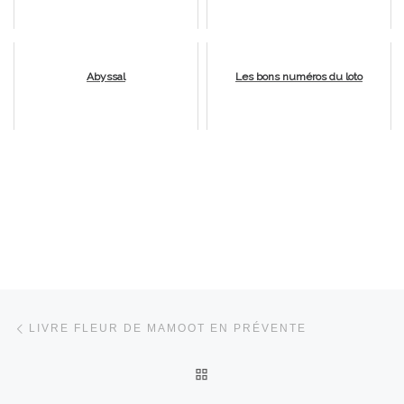
Abyssal
Les bons numéros du loto
Parcourir les articles
Article précédent
LIVRE FLEUR DE MAMOOT EN PRÉVENTE
RETOUR À LA LISTE DES 