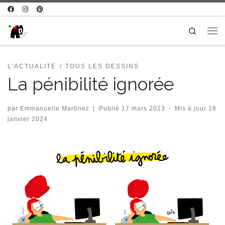
Passer au contenu
Search
Me
L'ACTUALITÉ
TOUS LES DESSINS
La pénibilité ignorée
par
Emmanuelle Martinez
|
Publié
17 mars 2023
-
Mis à jour
18
janvier 2024