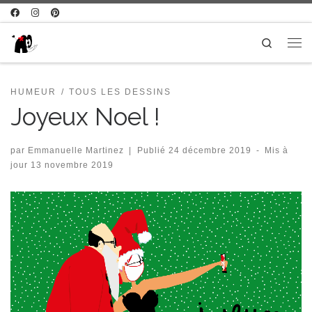
Passer au contenu
Search
Me
HUMEUR
TOUS LES DESSINS
Joyeux Noel !
par
Emmanuelle Martinez
|
Publié
24 décembre 2019
-
Mis à
jour
13 novembre 2019