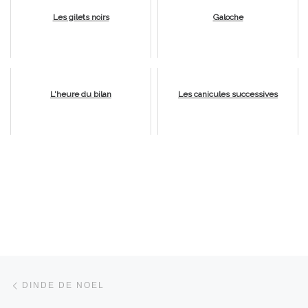
Les gilets noirs
Galoche
L'heure du bilan
Les canicules successives
Parcourir les articles
Article précédent
DINDE DE NOEL