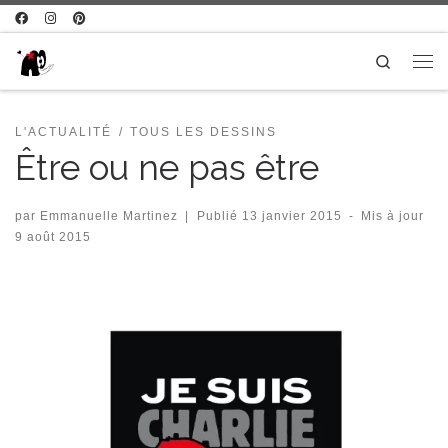
Passer au contenu
Search
Me
L'ACTUALITÉ
TOUS LES DESSINS
Être ou ne pas être
par
Emmanuelle Martinez
|
Publié
13 janvier 2015
-
Mis à jour
9 août 2015