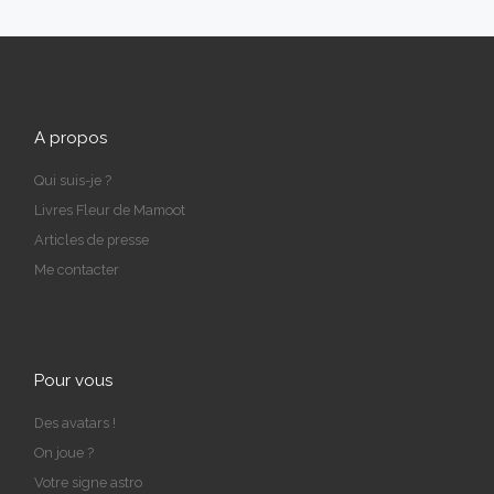
A propos
Qui suis-je ?
Livres Fleur de Mamoot
Articles de presse
Me contacter
Pour vous
Des avatars !
On joue ?
Votre signe astro