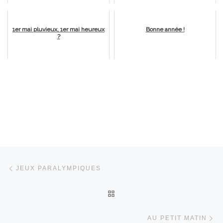
1er mai pluvieux, 1er mai heureux
Bonne année !
?
Parcourir les articles
Article précédent
JEUX PARALYMPIQUES
RETOUR À LA LISTE DES 
Ar
AU PETIT MATIN