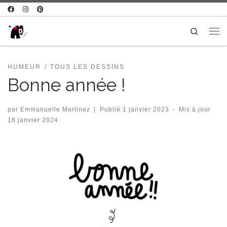
Passer au contenu
Search
Me
HUMEUR
TOUS LES DESSINS
Bonne année !
par
Emmanuelle Martinez
|
Publié
1 janvier 2023
-
Mis à jour
18 janvier 2024