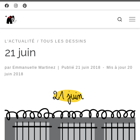
Passer au contenu
Search
Me
L'ACTUALITÉ
TOUS LES DESSINS
21 juin
par
Emmanuelle Martinez
|
Publié
21 juin 2018
-
Mis à jour
20
juin 2018