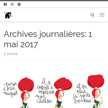
Passer au contenu
Search
Me
Archives journalières:
1
mai 2017
1 article