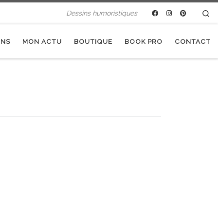
Se
Dessins humoristiques
INS
MON ACTU
BOUTIQUE
BOOK PRO
CONTACT