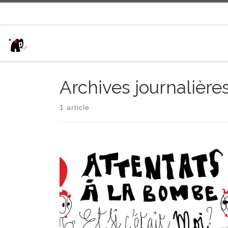
Passer au contenu
Archives journalière
1 article
Bande dessinée faite après lecture du « Petit guide
de survie » de Ken Griffiths aux Editions Le courrier
du livre