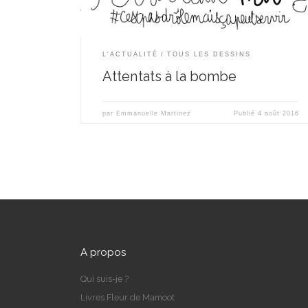
L'ACTUALITÉ
TOUS LES DESSINS
Attentats à la bombe
par
Emmanuelle Martinez
Publié
4 août 2016
A propos
Qui suis-je ?
Livres Fleur de Mamoot